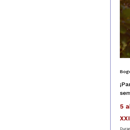
Bogo
¡Pa
se
5 a
XX
Dura